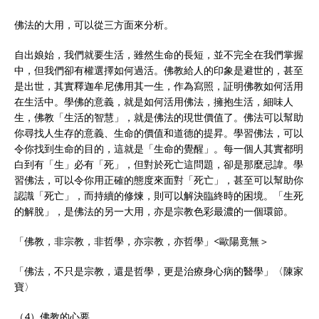
佛法的大用，可以從三方面來分析。
自出娘始，我們就要生活，雖然生命的長短，並不完全在我們掌握
中，但我們卻有權選擇如何過活。佛教給人的印象是避世的，甚至
是出世，其實釋迦牟尼佛用其一生，作為寫照，証明佛教如何活用
在生活中。學佛的意義，就是如何活用佛法，擁抱生活，細味人
生，佛教「生活的智慧」，就是佛法的現世價值了。佛法可以幫助
你尋找人生存的意義、生命的價值和道德的提昇。學習佛法，可以
令你找到生命的目的，這就是「生命的覺醒」。每一個人其實都明
白到有「生」必有「死」，但對於死亡這問題，卻是那麼忌諱。學
習佛法，可以令你用正確的態度來面對「死亡」，甚至可以幫助你
認識「死亡」，而持續的修煉，則可以解決臨終時的困境。「生死
的解脫」，是佛法的另一大用，亦是宗教色彩最濃的一個環節。
「佛教，非宗教，非哲學，亦宗教，亦哲學」<歐陽竟無＞
「佛法，不只是宗教，還是哲學，更是治療身心病的醫學」〈陳家
寶〉
（4）佛教的心要