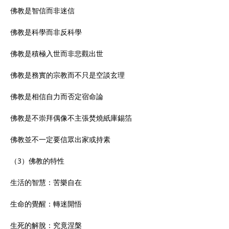
佛教是智信而非迷信
佛教是科學而非反科學
佛教是積極入世而非悲觀出世
佛教是務實的宗教而不只是空談玄理
佛教是相信自力而否定宿命論
佛教是不崇拜偶像不主張焚燒紙庫錫箔
佛教並不一定要信眾出家或持素
（3）佛教的特性
生活的智慧：苦樂自在
生命的覺醒：轉迷開悟
生死的解脫：究竟涅槃