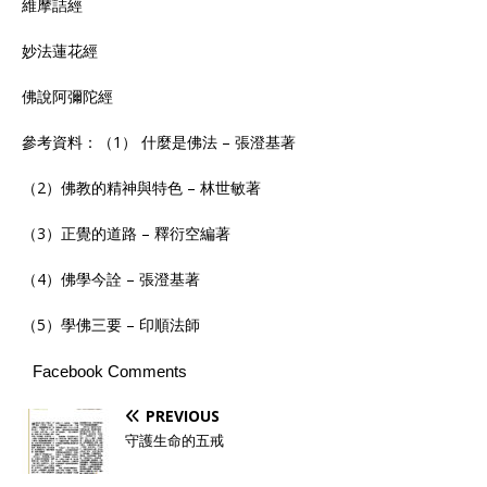
維摩詰經
妙法蓮花經
佛說阿彌陀經
參考資料：（1） 什麼是佛法 – 張澄基著
（2）佛教的精神與特色 – 林世敏著
（3）正覺的道路 – 釋衍空編著
（4）佛學今詮 – 張澄基著
（5）學佛三要 – 印順法師
Facebook Comments
PREVIOUS
守護生命的五戒