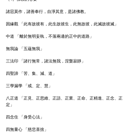
諸惡莫作，諸善奉行，自淨其意，是諸佛教。
因緣觀 「此有故彼有，此生故彼生，此無故彼，此滅故彼滅」
中道 「離於無明妄執，不落兩邊的正中的道路」
無我論 「五蘊無我」
三法印 「諸行無常，諸法無我，涅槃寂靜」
四聖諦 「苦、集、減、道」
三學漏學 「戒、定、慧」
八正道 「正見、正思維、正語、正業、正命、正精進、正念、正
定」
四念住 「身受心法」
四無量心 「慈悲喜捨」