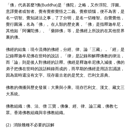
「佛」代表甚麼?佛(Buddha)是「佛陀」之略，又作浮陀、浮圖。
意譯覺者或智者。覺有覺察覺悟之二義。覺察煩惱，便不為害，是
名一切智。覺知諸法之事，了了分明，是名一切種智。自覺覺他，
覺行圓滿，名為「佛」。在人類的歷史裏，「佛」是指釋迦牟尼，
其他如「阿彌陀佛」、「藥師佛」等，是佛經上所說的在其他世界
裏的佛。
佛經的結集：現今流傳的佛經，分經、律、論「三藏」，「經」是
記錄釋迦牟尼佛在世時的說話，「律」是記錄和解釋佛教的律法，
而「論」則是後人對佛經的註釋。佛經是釋迦牟尼佛入減後，佛的
弟子把佛在世時的說話輯錄而成的，而早期的佛經是用語言誦讀，
因為當時還沒有文字。現存最古老的是梵文、巴利文原典。
佛教的傳播與歷史發展：大乘與小乘。現存巴利文、漢文、藏文三
大系統。
佛教組織：佛、法、僧 三寶，佛像、經、律、論三藏，佛教七
眾。香港佛教組織與非佛教組織。
(2）消除幾種不必要的誤解