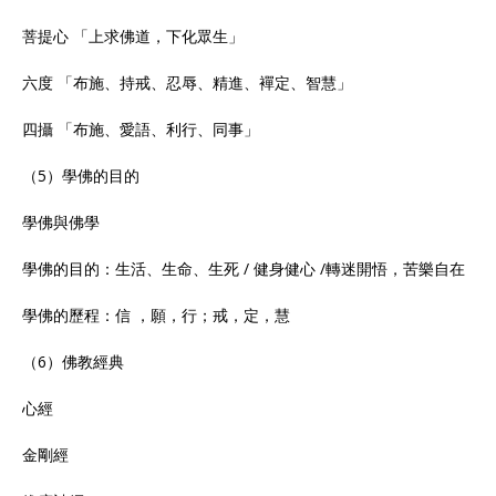
菩提心 「上求佛道，下化眾生」
六度 「布施、持戒、忍辱、精進、襌定、智慧」
四攝 「布施、愛語、利行、同事」
（5）學佛的目的
學佛與佛學
學佛的目的：生活、生命、生死 / 健身健心 /轉迷開悟，苦樂自在
學佛的歷程：信 ，願，行；戒，定，慧
（6）佛教經典
心經
金剛經