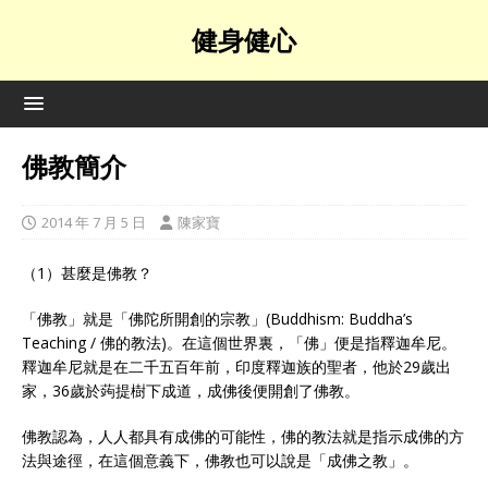
健身健心
佛教簡介
2014 年 7 月 5 日
陳家寶
（1）甚麼是佛教？
「佛教」就是「佛陀所開創的宗教」(Buddhism: Buddha’s
Teaching / 佛的教法)。在這個世界裏，「佛」便是指釋迦牟尼。
釋迦牟尼就是在二千五百年前，印度釋迦族的聖者，他於29歲出
家，36歲於蒟提樹下成道，成佛後便開創了佛教。
佛教認為，人人都具有成佛的可能性，佛的教法就是指示成佛的方
法與途徑，在這個意義下，佛教也可以說是「成佛之教」。