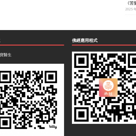
《苦
2025 
主
佛經應用程式
寶醫生