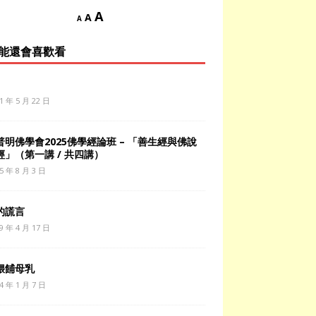
A
A
A
能還會喜歡看
1 年 5 月 22 日
普明佛學會2025佛學經論班 – 「善生經與佛說
經」（第一講 / 共四講）
5 年 8 月 3 日
的謊言
9 年 4 月 17 日
餵餔母乳
4 年 1 月 7 日