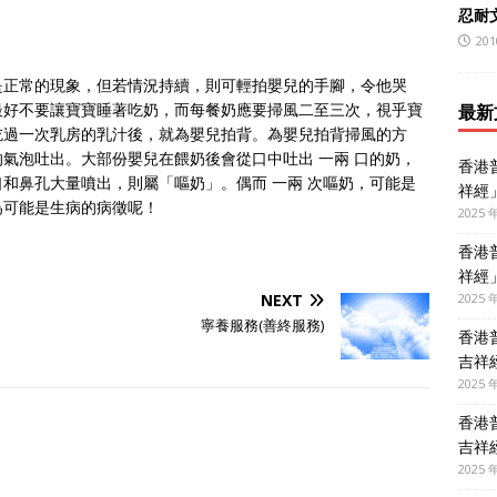
忍耐
201
是正常的現象，但若情況持續，則可輕拍嬰兒的手腳，令他哭
最好不要讓寶寶睡著吃奶，而每餐奶應要掃風二至三次，視乎寶
最新
吃過一次乳房的乳汁後，就為嬰兒拍背。為嬰兒拍背掃風的方
氣泡吐出。大部份嬰兒在餵奶後會從口中吐出 一兩 口的奶，
香港
和鼻孔大量噴出，則屬「嘔奶」。偶而 一兩 次嘔奶，可能是
祥經
為可能是生病的病徵呢！
2025 
香港
祥經
2025 
NEXT
寧養服務(善終服務)
香港
吉祥
2025 
香港
吉祥
2025 