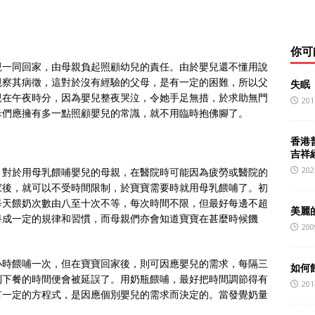
你可
親一同回家，由母親負起照顧幼兒的責任。由於嬰兒還不懂用說
觀察其病徵，這對於沒有經驗的父母，是有一定的困難，所以父
失眠
親在午夜時分，因為嬰兒整夜哭泣，令她手足無措，於求助無門
201
母們應擁有多一點照顧嬰兒的常識，就不用臨時抱佛腳了。
香港
吉祥
202
？對於用母乳餵哺嬰兒的母親，在醫院時可能因為疲勞或醫院的
家後，就可以不受時間限制，於寶寶需要時就用母乳餵哺了。初
每天餵奶次數由八至十次不等，每次時間不限，但最好每邊不超
美麗
養成一定的規律和習慣，而母親們亦會知道寶寶在甚麼時候饑
200
小時餵哺一次，但在寶寶回家後，則可因應嬰兒的需求，每隔三
如何
則下餐的時間便會被延誤了。用奶瓶餵哺，最好把時間調節得有
201
有一定的方程式，是因應個別嬰兒的需求而決定的。當發覺奶量
。