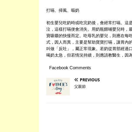
打嗝、掃風、嘔奶
初生嬰兒吃奶時或吃完奶後，會經常打嗝。這
泣，這樣打嗝便會消失。用奶瓶餵哺嬰兒時，
寶吸啜的快慢而定。吃母乳的嬰兒，則應在每
式，因人而異，主要是幫助寶寶打嗝，讓胃內的
叫做「反吐」，屬正常現象。若奶從胃部經過口
喝奶太急，但若情況持續，則應請教醫生，因
Facebook Comments
PREVIOUS
父親節