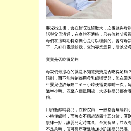
嬰兒出生後，會在醫院逗留數天，之後就與母
話與父母溝通，在身體不適時，只有倚賴父母
母們在這時期特別擔心是可以理解的。曾有母
下，只好打電話給我，查詢專業意見，所以父
寶寶是否吃得足夠
母親們最擔心的就是不知道寶寶是否吃得足夠
限制，而不能時刻都用母乳餵哺嬰兒，但在回
生嬰兒也許每隔二至三小時便需要餵哺一次，
過半小時。四至六個星期後，大多數嬰兒都會
餓。
用奶瓶餵哺嬰兒，在醫院內，一般都會每隔四
小時便餵哺，而每次不應超過四十五分鐘，否
規律一點，讓嬰兒定時進食。至於食量，並沒
不足夠時，便可循序漸進地加少許讓嬰兒品嚐