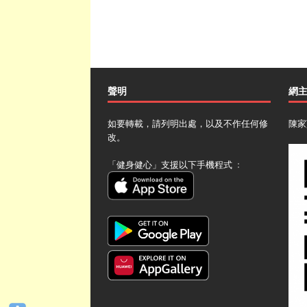
聲明
網
如要轉載，請列明出處，以及不作任何修
陳家
改。
「健身健心」支援以下手機程式 ﹕