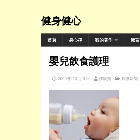
健身健心
首頁
身心禪
我的著作
箴言
嬰兒飲食護理
2009 年 10 月 3 日
陳家寶
醫護新知