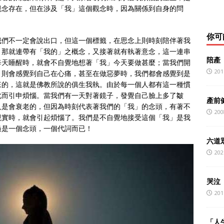
觀念存在，但在渉及「我」這個觀念時，因為關係到自身的問
你可
我們不一定會說出口，但這一個標籤，在思念上則時刻陪伴著我
，那就連帶有「我的」之概念，又接著就有執著意念，這一連串
陪產
每天睡醒時，就會不自覺地想著「我」今天要做甚麼；當我們開
201
，則會感覺到自己在心痛，甚至在做惡夢時，我們都會感覺到是
來的，這就是佛教所說的俱生我執。由於每一個人都有這一種慣
此而引申煩惱。當我們有一天對著鏡子，發覺自己臉上多了皺
產前
人是會衰老的，但因為時刻代表著我們的「我」的念頭，有著不
200
現實時，就會引起煩惱了。我們是不自覺地接受這個「我」是我
過是一個念頭，一個代詞而已！
六道
202
哭泣
201
「人