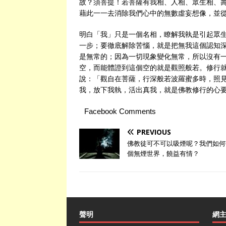
故？須菩提！若菩薩有我相、人相、眾生相、
藉此一一去消除我們心中的無數虛妄想像，並
明白「我」只是一個名相，瞭解我執是引起眾
一步；要徹底解除苦惱，就是把無我這個認知
是無常的；因為一切現象變化無常，所以沒有
空，而能體證到這個空的就是觀照般若。修行
說：「觀自在菩薩，行深般若波羅蜜多時，照
我，放下我執，活出真我，就是佛教修行的心
Facebook Comments
PREVIOUS
佛教徒可不可以吸煙呢？我們如何
個無煙世界，饒益有情？
聲明
網