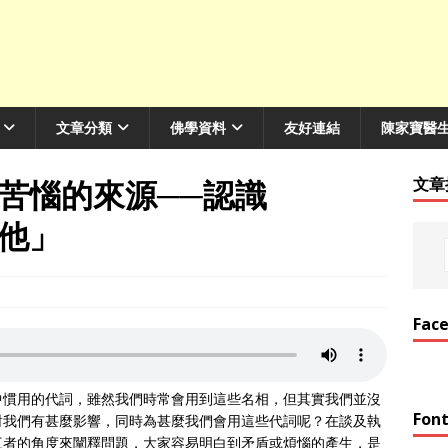
文章分類
佛學資料
友好連結
陳家寶醫
苦惱的來源──認識
文章
他」
Fac
中慣用的代詞，雖然我們時常會用到這些名相，但其實我們並沒
Font
對我們有甚麼影響，同時為甚麼我們會用這些代詞呢？在談及執
三者的角度來闡釋問題，大家容易明白到矛盾或煩惱的產生，是