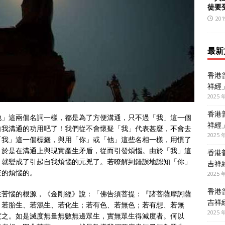
徒要
201
最新
香港
祥經
2025 
香港
他」這兩個名詞一樣，都是為了方便溝通，只不過「我」這一個
祥經
自我溝通的功用吧了！我們從不會懷疑「我」代表甚麼，不會去
2025 
「我」這一個標籤，與用「你」或「他」這些名相一樣，用慣了
，於是在溝通上與現實產生矛盾，從而引發煩惱。由於「我」這
香港
，就變成了引起自我煩惱的元兇了。若瞭解到錯誤地認知「你」
吉祥
來的煩惱的。
2025 
香港
生苦惱的根源，《金剛經》說：「佛告須菩提：『諸菩薩摩訶薩
吉祥
、若胎生、若濕生、若化生；若有色、若無色；若有想、若無
2025 
度之。如是滅度無量無數無邊眾生，實無眾生得滅度者。何以