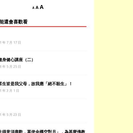
A
A
A
能還會喜歡看
1 年 7 月 17 日
健身健心講座（二）
8 年 5 月 25 日
眾生皆是我父母，故我應「絕不殺生」！
1 年 3 月 1 日
1 年 5 月 23 日
生得意須盡歡，莫使金樽空對月」，為甚麼佛教