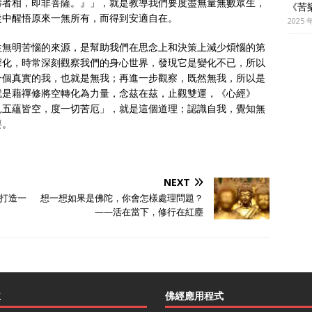
壽者相，即非菩薩。』」，就是教導我們要度盡無量無數眾生，
《苦
從中醒悟原來一無所有，而得到安適自在。
2025 
生無明苦惱的來源，是幫助我們在思念上和決策上減少煩惱的第
深化，時常深刻觀察我們的身心世界，發現它是變化不已，所以
一個真實的我，也就是無我；再進一步觀察，既然無我，所以是
就是藉禪修將空轉化為力量，念茲在茲，止觀雙運，《心經》
見五蘊皆空，度一切苦厄」，就是這個道理；認識自我，覺知無
要。
NEXT
打造一
想一想如果是佛陀，你會怎樣處理問題？
——活在當下，修行在紅塵
主
佛經應用程式