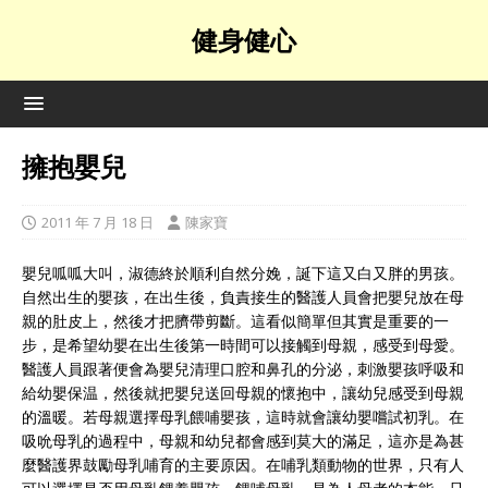
健身健心
擁抱嬰兒
2011 年 7 月 18 日
陳家寶
嬰兒呱呱大叫，淑德終於順利自然分娩，誕下這又白又胖的男孩。
自然出生的嬰孩，在出生後，負責接生的醫護人員會把嬰兒放在母
親的肚皮上，然後才把臍帶剪斷。這看似簡單但其實是重要的一
步，是希望幼嬰在出生後第一時間可以接觸到母親，感受到母愛。
醫護人員跟著便會為嬰兒清理口腔和鼻孔的分泌，刺激嬰孩呼吸和
給幼嬰保温，然後就把嬰兒送回母親的懷抱中，讓幼兒感受到母親
的溫暖。若母親選擇母乳餵哺嬰孩，這時就會讓幼嬰嚐試初乳。在
吸吮母乳的過程中，母親和幼兒都會感到莫大的滿足，這亦是為甚
麼醫護界鼓勵母乳哺育的主要原因。在哺乳類動物的世界，只有人