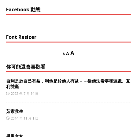
Facebook 動態
Font Resizer
A
A
A
你可能還會喜歡看
自利是於自己有益，利他是於他人有益－－從佛法看零和遊戲、互
利雙贏
2022 年 7 月 14 日
茹素救生
2014 年 11 月 1 日
男男女女