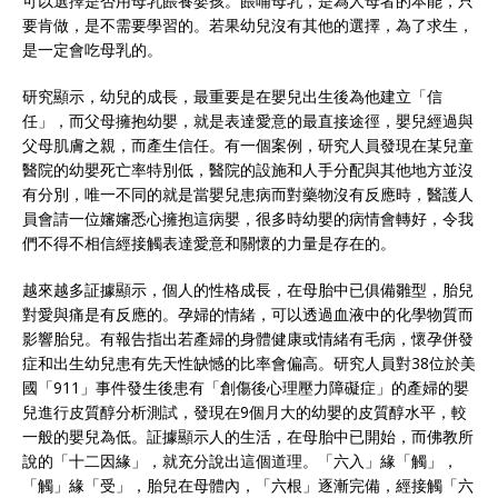
可以選擇是否用母乳餵養嬰孩。餵哺母乳，是為人母者的本能，只
要肯做，是不需要學習的。若果幼兒沒有其他的選擇，為了求生，
是一定會吃母乳的。
研究顯示，幼兒的成長，最重要是在嬰兒出生後為他建立「信
任」，而父母擁抱幼嬰，就是表達愛意的最直接途徑，嬰兒經過與
父母肌膚之親，而產生信任。有一個案例，研究人員發現在某兒童
醫院的幼嬰死亡率特別低，醫院的設施和人手分配與其他地方並沒
有分別，唯一不同的就是當嬰兒患病而對藥物沒有反應時，醫護人
員會請一位嬸嬸悉心擁抱這病嬰，很多時幼嬰的病情會轉好，令我
們不得不相信經接觸表達愛意和關懷的力量是存在的。
越來越多証據顯示，個人的性格成長，在母胎中已俱備雛型，胎兒
對愛與痛是有反應的。孕婦的情緒，可以透過血液中的化學物質而
影響胎兒。有報告指出若產婦的身體健康或情緒有毛病，懷孕併發
症和出生幼兒患有先天性缺憾的比率會偏高。研究人員對38位於美
國「911」事件發生後患有「創傷後心理壓力障礙症」的產婦的嬰
兒進行皮質醇分析測試，發現在9個月大的幼嬰的皮質醇水平，較
一般的嬰兒為低。証據顯示人的生活，在母胎中已開始，而佛教所
說的「十二因緣」，就充分說出這個道理。「六入」緣「觸」，
「觸」緣「受」，胎兒在母體內，「六根」逐漸完備，經接觸「六