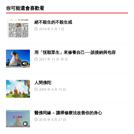
你可能還會喜歡看
絕不殺生的不殺生戒
2014 年 9 月 1 日
用「恆順眾生」來修養自己──談接納與包容
2021 年 11 月 18 日
人間佛陀
2009 年 4 月 15 日
醫佛同緣 – 讓襌修療法改善你的身心
2018 年 4 月 27 日