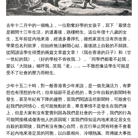
去年十二月中的一個晚上，一位勤奮好學的女孩子，寫下「最懷念
是鄉間十三年生活」的遺書後，跳樓輕生。這位年僅十八歲的女
生，五年前從內地來港，經過多番掙扎，雖然家居生活有所改善，
學業也名列前茅，但始終無法解開心結，最後踏上自殺的不歸路。
從閱讀這學生得獎的兩篇文章篇文章！《我在香港的日子》和《廿
一世紀的我》，《好的學校不肯收我…》，「同學們都看不起我，
愛以『大陸妹』稱呼我…笑我『老』…」—不難想像這學生可能是
受不了社會的壓力而輕生。
少年十五二十時，對一般香港青少年來說，是一個充滿活力，有夢
想也有理想的年代；但幸福卻不是必然的，青少年自殺的新聞時有
發生，甚至年紀有下降的趨勢，當我們閱讀這些新聞時，可能會引
起我們的同情心，也可能無動於衷，畢竟事情不是發生在我們身
上，但是大家有沒有驚覺到因為我們是社會的一分子，我們的行為
可能間接構成傷害他人的原因呢！當我們得知這內地來港定居女生
自殺的新聞後，我們有沒有撫心自問，在言行舉止間有時會不會看
不起內地來港定居的同胞，以白眼相向、冷嘲熱諷。而傳媒大事批