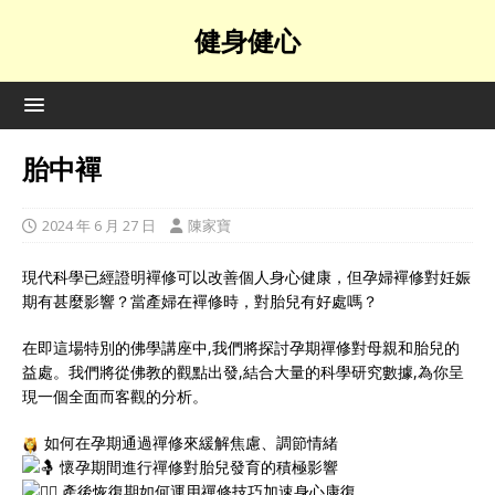
健身健心
胎中襌
2024 年 6 月 27 日
陳家寶
現代科學已經證明襌修可以改善個人身心健康，但孕婦襌修對妊娠
期有甚麼影響？當產婦在襌修時，對胎兒有好處嗎？
在即這場特別的佛學講座中,我們將探討孕期禪修對母親和胎兒的
益處。我們將從佛教的觀點出發,結合大量的科學研究數據,為你呈
現一個全面而客觀的分析。
如何在孕期通過禪修來緩解焦慮、調節情緒
懷孕期間進行禪修對胎兒發育的積極影響
產後恢復期如何運用禪修技巧加速身心康復