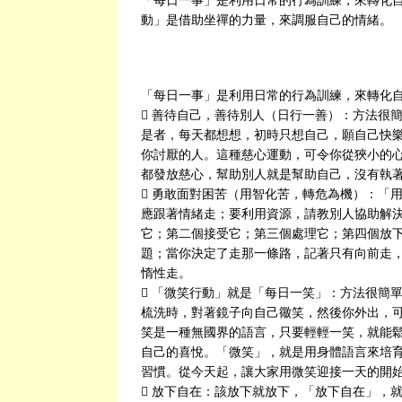
動」是借助坐禪的力量，來調服自己的情緒。
「每日一事」是利用日常的行為訓練，來轉化
 善待自己，善待別人（日行一善）：方法很
是者，每天都想想，初時只想自己，願自己快
你討厭的人。這種慈心運動，可令你從狹小的
都發放慈心，幫助別人就是幫助自己，沒有執
 勇敢面對困苦（用智化苦，轉危為機）：「
應跟著情緒走；要利用資源，請教別人協助解
它；第二個接受它；第三個處理它；第四個放
題；當你決定了走那一條路，記著只有向前走
惰性走。
 「微笑行動」就是「每日一笑」：方法很簡
梳洗時，對著鏡子向自己幑笑，然後你外出，
笑是一種無國界的語言，只要輕輕一笑，就能
自己的喜悅。「微笑」，就是用身體語言來培
習慣。從今天起，讓大家用微笑迎接一天的開
 放下自在：該放下就放下，「放下自在」，