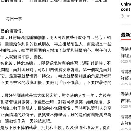
Chin
contr
201
每日一事
自己的壞習慣。
最新
簡單，只需每晚臨睡前想想，明天可以做些什麼令自己開心﹖如
樂，慢慢延伸到你的親戚朋友，再之後是陌生人，而最後是一些
香港
心胸跳出來，轉而對周圍的人增加了慈愛和關懷的心。對任何人
祥經
著，人就變得平靜、喜悅。
2025 
用智化苦，轉危為機」，即是逆境智商的修習；遇到難題時，不
決問題；面對困難時，可以用四個層次來處理。第一個就是面對
香港
下它。最重要就是懂得「轉念」，轉念就是從相反的角度思考問
祥經
，不要再被它的瑕疵困擾，要做到「行不依識」，不要跟著你的
2025 
香港
單，最好的訓練就是當大家起床前，對身邊的人笑一笑，之後在
吉祥
可對著管理員微笑，乘坐巴士時，對著司機微笑…如此類推。微
2025 
鬆弛臉上數千條肌肉，掃除內心無限煩惱，同時可以讓別人分享
育正面情緒的好例子。微笑並不難學習，難的是如何讓微笑成為
香港
始，譲微笑作為一天的結束吧。
吉祥
就是放下改不掉的執著、批判和比較，以及強迫性壞習慣，從而
2025 