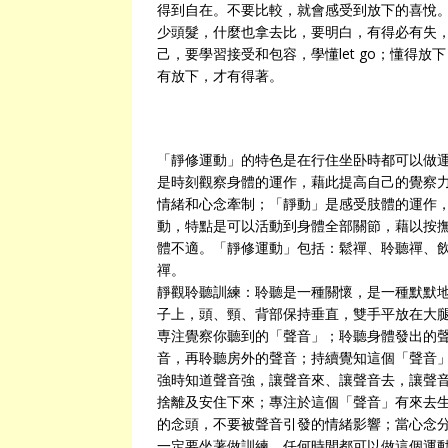
得到自在。不要比較，就會感受到放下的喜悅
少頭髮，什麼也拿去比，要明白，有得必有失
己，要學習接受和包容，學懂let go；懂得
有放下，才有得著。
「靜修運動」的特色是在行住坐卧時都可以做
是時刻觀察身體的運作，藉此提高自己的覺察
情緒和心念牽制；「靜動」是感受肢體的運作，運用
動，特點是可以活動到身體全部關節，藉以按
體不適。「靜修運動」包括：鬆禪、聆聽禪、
禪。
靜觀聆聽訓練：聆聽是一種關懷，是一種默默
子上，頭、頸、背部保持垂直，雙手平放在大
専注覺察你聽到的「聲音」；聆聽身體發出的
音，再聆聽房外的聲音；持續覺知這個「聲音
強時知道聲音強，讓聲音來、讓聲音去，讓聲
捨離及安住下來；專注於這個「聲音」有來去
的念頭，不要被聲音引發的情緒影響；當心念
一定要坐著做訓練，任何時間都可以做這個運