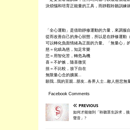
決煩惱和培育正能量的工具，而靜觀聆聽訓練
「全心運動」是借助靜修運動的力量，來調服
從而改善自己的身心狀態，所以是在靜修運動
可以轉化負面情緒為正面的力量。「無量心」
慈＝化瞋為慈，知足常樂
悲＝用智化苦，轉危為機
喜＝不妒嫉，隨喜微笑
捨＝不比較，放下自在
無限量心念的擴展…
願我…我的至親…朋友…各界人士…敵人慈悲無
Facebook Comments
PREVIOUS
如何才能做到「聆聽眾生訴求，接
聲音」?