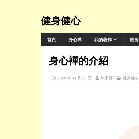
健身健心
首頁
身心禪
我的著作
箴言
身心襌的介紹
2020 年 11 月 21 日
陳家寶
健身健心