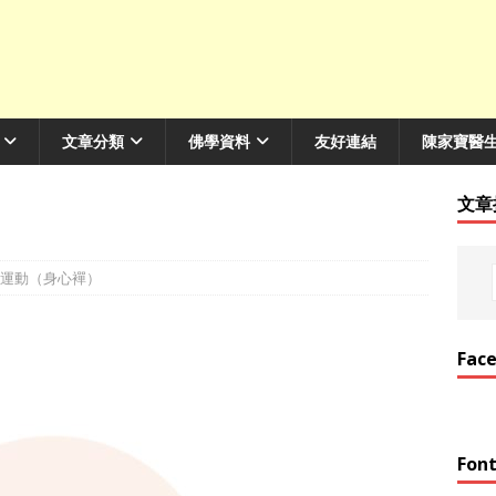
文章分類
佛學資料
友好連結
陳家寶醫
文章
運動（身心襌）
Fac
Font