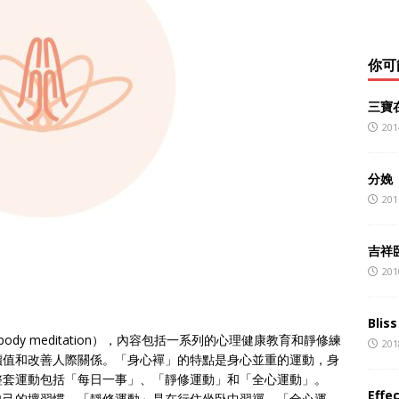
你可
三寶
201
分娩
201
吉祥
201
Blis
dy meditation），內容包括一系列的心理健康教育和靜修練
201
價值和改善人際關係。「身心襌」的特點是身心並重的運動，身
整套運動包括「每日一事」、「靜修運動」和「全心運動」。
Effe
自己的壞習慣。「靜修運動」是在行住坐卧中習禪。「全心運