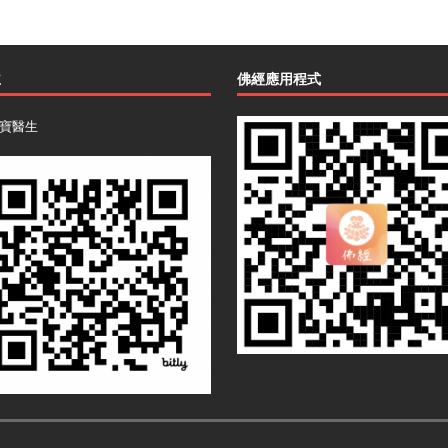
主
佛經應用程式
寶醫生