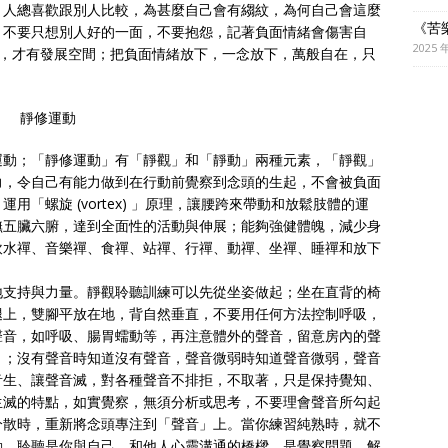
。人總喜歡跟別人比較，為甚麼自己會有縐紋，為何自己會這麼
《苦
，不要只想別人好的一面，不要抱怨，記著負面情緒會傷害自
2025 
放下，才有發展空間；把負面情緒放下，一念放下，萬般自在，只
靜修運動
運動；「靜修運動」有「靜觀」和「靜動」兩種元素，「靜觀」
力，令自己有能力做到在行動前覺察到念頭的生起，不會被負面
「螺旋 (vortex) 」原理，讓腰跨來帶動和放鬆肢體的運
撫五臟六腑，達到全面性的活動與伸展；能夠強健體魄，減少身
飲水禪、音樂禪、食禪、站禪、行禪、動禪、坐禪、睡禪和放下
地支持與力量。靜觀聆聽訓練可以先從坐姿做起；坐在直背的椅
腿上，雙腳平放在地，背自然垂直，不要用任何方法控制呼吸，
聲音，如呼吸、腸胃蠕動等，再注意體外的聲音，留意房內的聲
」；沒有聲音時知道沒有聲音，聲音微弱時知道聲音微弱，聲音
音生、讓聲音滅，對各種聲音不排拒，不取著，只是保持覺知、
生滅的特點，如實覺察，無須分析或思考，不要理會聲音所勾起
分散時，重新將念頭專注到「聲音」上。當你練習純熟時，就不
動。聆聽是你與自己、和他人心靈溝通的橋樑，是覺察問題、解