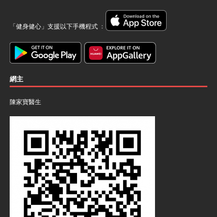
「健身健心」支援以下手機程式 ﹕
網主
陳家寶醫生