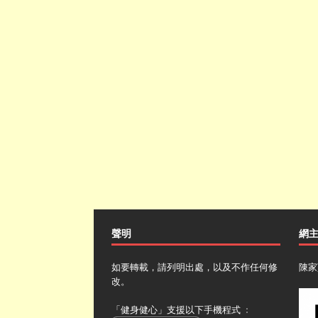
聲明
網
如要轉載，請列明出處，以及不作任何修
陳家
改。
「健身健心」支援以下手機程式 ﹕