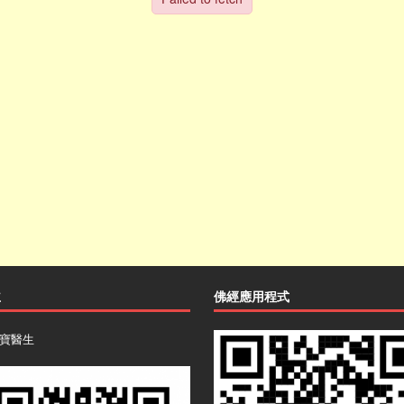
主
佛經應用程式
寶醫生