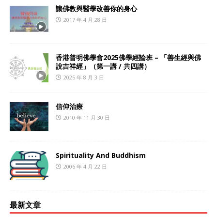
讓佛教與醫學改善你的身心
2017 年 4 月 28 日
香港普明佛學會2025佛學經論班 – 「善生經與佛
說吉祥經」（第一講 / 共四講）
2025 年 8 月 3 日
信仰治療
2010 年 11 月 30 日
Spirituality And Buddhism
2006 年 4 月 22 日
最新文章