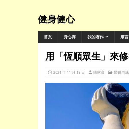
健身健心
首頁
身心禪
我的著作
箴言
用「恆順眾生」來修
2021 年 11 月 18 日
陳家寶
醫佛同緣