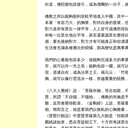
向道，佛陀都包容接引，成為僧團的一分子，
佛教之所以能夠順利並較早地進入中國，其中
本著「有容乃大」的胸懷，對待自身的發展，
對六道所有眾生一律平等，人人皆可成佛而得
和每一位眾生地位平等，甚至還要讓眾生覺得
感，要先接納對方，對方才有可能真正和你溝
生活會充滿各種層次的煩惱，因為變化是萬事
我們的心量能包容多少，就能夠完成多大的事
市，就可以作一市之長；能夠包容一國，就可
現，逍遙自在，成為法界之王。偈元云：「竹
胸，就可以像行雲流水一樣，穿越重重的阻難
《八大人覺經》說：「菩薩布施，等念怨親，
慧，所謂「不自惱，不惱他」，佛教的布施是
難，反而會覺得歡喜。《金剛經》上說，菩薩
相。簡而言之，就是要我們以無私的心胸雅量
《普賢行願品》中普賢菩薩第九大願是「恒順
圍繞諸如來，悉在菩提樹王下。十方所有諸眾