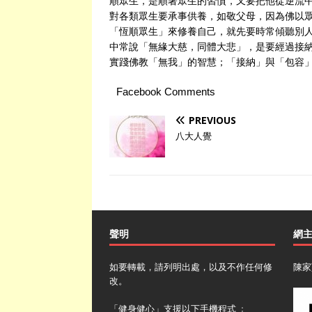
順眾生，是順著眾生的習慣，又要把他從逆流
對各類眾生要承事供養，如敬父母，因為佛以
「恆順眾生」來修養自己，就先要時常傾聽別
中常說「無緣大慈，同體大悲」，是要經過接納
實踐佛教「無我」的智慧；「接納」與「包容
Facebook Comments
PREVIOUS
八大人覺
聲明
網
如要轉載，請列明出處，以及不作任何修
陳家
改。
「健身健心」支援以下手機程式 ﹕