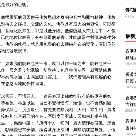
就是最好的証明。
佛陀
201
一個很重要的原因便是佛教思想本身的包容性和開放精神，佛教
也對待與之碰撞、交流的文化。佛教具有最大的包容性，可以從
知。菩薩化度眾生，都是以低身段、低姿態融入眾生之中，不僅
最新
自己的地位比較高，有被尊重的感覺，才能讓眾生對佛法產生好
通。佛教的修行，就是用包容的心去接納外在的變化，否則你的
萬物的發展規律。
香港
祥經
業：如果我們能夠包容一家，就可以作一家之主；能夠包容一
2025 
以作一國之君；能泯除一切對待，包容整個法界，就可隨緣應
香港
密不妨流水過，山高豈礙白雲飛。」，我們若能具有包容的心
祥經
，在悠悠天地間任性遨遊。
2025 
不念舊惡，不憎惡人。」這是表現出佛教徒行布施時應有的智
香港
平等布施。布施以後，自己不覺得懊悔、煩惱，也不會感到困
吉祥
要降伏其心，度脫眾生，首先要去除我相、人相、眾生相、壽者
2025 
，接納和包容異己的存在，否則度己不成，又如何利樂有情。
香港
眾生」，偈頌中說：「所有十方一切剎，廣大清淨妙莊嚴。眾會
吉祥
生，願離憂患常安樂。獲得甚深正法利，滅除煩惱盡無餘。」恆
2025 