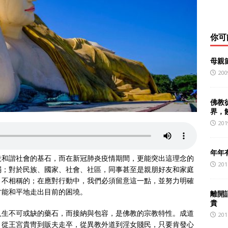
你可
母親
200
佛教
界，
201
年年
設和諧社會的基石，而在新冠肺炎疫情期間，更能突出這理念的
201
弱；對於民族、國家、社會、社區，同事甚至是親朋好友和家庭
、不相稱的；在應對行動中，我們必須留意這一點，並努力明確
才能和平地走出目前的困墝。
離開
貴
人生不可或缺的藥石，而接納與包容，是佛教的宗教特性。成道
201
，從王宮貴冑到販夫走卒，從異教外道到淫女賤民，只要肯發心