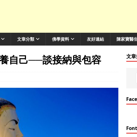
文章分類
佛學資料
友好連結
陳家寶醫
養自己──談接納與包容
文章
Fac
Font