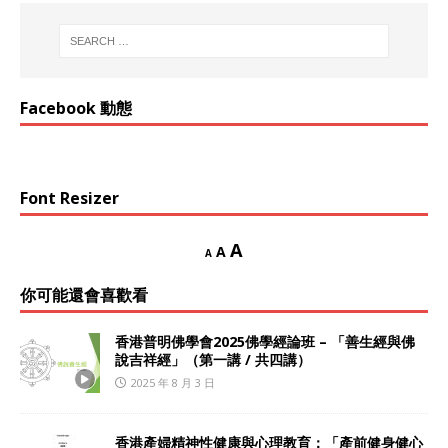
Facebook 動態
Font Resizer
A
A
A
你可能還會喜歡看
香港普明佛學會2025佛學經論班 – 「善生經與佛
說吉祥經」（第一講 / 共四講）
2025 年 8 月 3 日
香港產婦精神性健康與心理教育：「產前健身健心